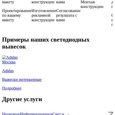
Монтаж
конструкции
Проектирование
Изготовление
Согласование
по вашему
рекламной
результата с
О
макету
конструкции
вами
и
п
Примеры наших светодиодных
вывесок
Москва
Adidas
Вывески интерьерные
Подробнее
Другие услуги
Неоновые
Информационные
Свет и