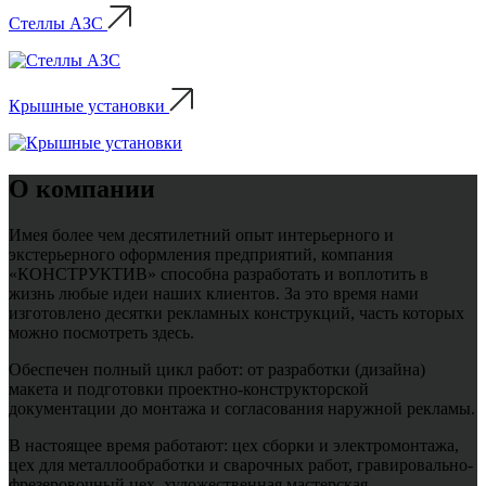
Стеллы АЗС
Крышные установки
О компании
Имея более чем десятилетний опыт интерьерного и
экстерьерного оформления предприятий, компания
«КОНСТРУКТИВ» способна разработать и воплотить в
жизнь любые идеи наших клиентов. За это время нами
изготовлено десятки рекламных конструкций, часть которых
можно посмотреть здесь.
Обеспечен полный цикл работ: от разработки (дизайна)
макета и подготовки проектно-конструкторской
документации до монтажа и согласования наружной рекламы.
В настоящее время работают: цех сборки и электромонтажа,
цех для металлообработки и сварочных работ, гравировально-
фрезеровочный цех, художественная мастерская.