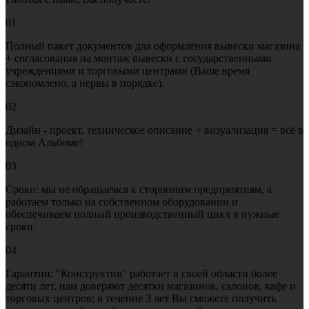
01
Полный пакет документов для оформления вывески магазина
+ согласования на монтаж вывески с государственными
учреждениями и торговыми центрами (Ваше время
сэкономлено, а нервы в порядке).
02
Дизайн - проект, техническое описание + визуализация = всё в
одном Альбоме!
03
Сроки: мы не обращаемся к сторонним предприятиям, а
работаем только на собственном оборудовании и
обеспечиваем полный производственный цикл в нужные
сроки.
04
Гарантии: "Конструктив" работает в своей области более
десяти лет, нам доверяют десятки магазинов, салонов, кафе и
торговых центров; в течение 3 лет Вы сможете получить